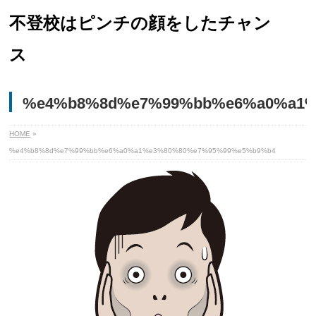
不登校はピンチの顔をしたチャン
ス
%e4%b8%8d%e7%99%bb%e6%a0%a1%
HOME
»
%e4%b8%8d%e7%99%bb%e6%a0%a1%e3%80%80%e7%95%99%e5%b9%b4