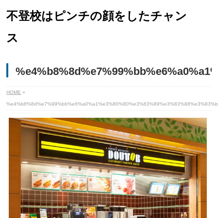
不登校はピンチの顔をしたチャン
ス
%e4%b8%8d%e7%99%bb%e6%a0%a1%
HOME
»
%e4%b8%8d%e7%99%bb%e6%a0%a1%e3%80%80%e3%83%89%e3%83%88%e3%83%b