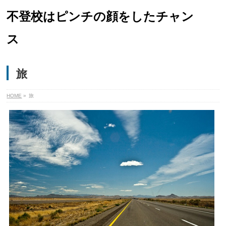
不登校はピンチの顔をしたチャン
ス
旅
HOME
»
旅