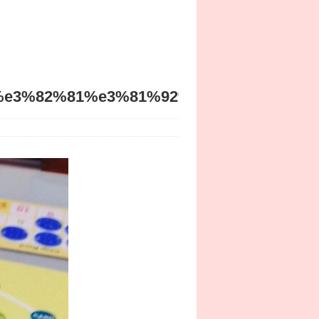
e3%82%81%e3%81%92%e3%83%bc