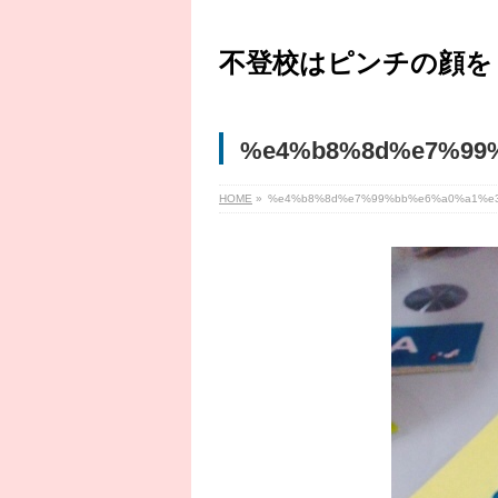
不登校はピンチの顔を
%e4%b8%8d%e7%99
HOME
»
%e4%b8%8d%e7%99%bb%e6%a0%a1%e