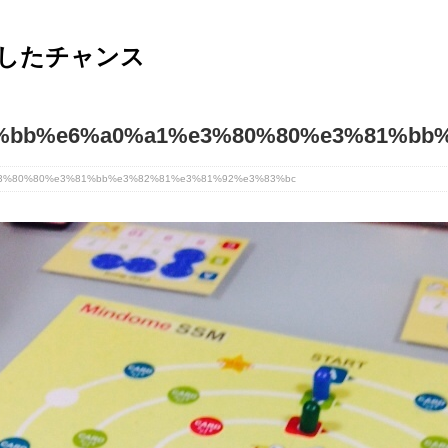
したチャンス
%bb%e6%a0%a1%e3%80%80%e3%81%bb%
3%80%80%e3%81%bb%e3%82%81%e3%81%92%e3%83%bc