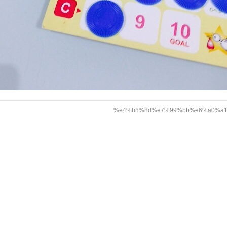
%e4%b8%8d%e7%99%bb%e6%a0%a1