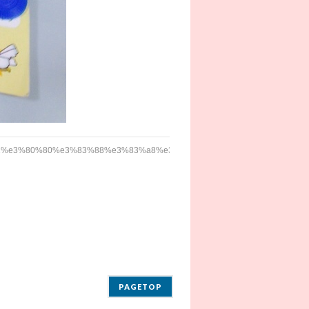
%e3%80%80%e3%83%88%e3%83%a8%e3%82%bf
PAGETOP